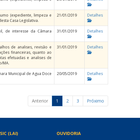
umo (expediente, limpeza e
21/01/2019
Detalhes
esta Casa Legislativa.
il, de interesse da Câmara
31/01/2019
Detalhes
lhos de analises, revisão e
31/01/2019
Detalhes
ações financeiras, quanto ao
ntas efetuadas e analises de
o/MA.
âmara Municipal de Agua Doce
20/05/2019
Detalhes
Anterior
1
2
3
Próximo
SIC (LAI)
OUVIDORIA