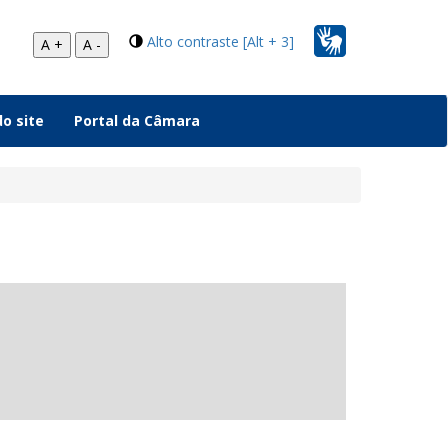
Alto contraste [Alt + 3]
A +
A -
o site
Portal da Câmara