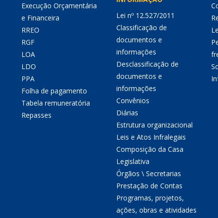
Execução Orçamentária
Co
Lei nº 12.527/2011
e Financeira
Re
Classificação de
RREO
Le
documentos e
RGF
P
informações
LOA
fr
Desclassificação de
LDO
So
documentos e
PPA
I
informações
Folha de pagamento
Convênios
Tabela remuneratória
Diárias
Repasses
Estrutura organizacional
Leis e Atos Infralegais
Composição da Casa
Legislativa
Órgãos \ Secretarias
Prestação de Contas
Programas, projetos,
ações, obras e atividades