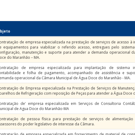
bjeto
ontratação de empresa especializada na prestação de serviços de acesso à i
e equipamentos para viabilizar o referido acesso, entregues pelo siste
onfiguração, manutenção e suporte para atender a demanda operacional d
oce do Maranhão – MA.
ontratação de empresa especializada para implantação de sistema i
ontabilidade e folha de pagamento, acompanhado de assistência e supo
emanda operacional da Câmara Municipal de Água Doce do Maranhão - MA.
ontratação de Empresa especializada na Prestação de Serviços de Manutençã
parelhos de Refrigeração com reposição de Peças para atender a Água Doce
ontratação de' empresa especializada em Serviços de Consultoria Contáb
unicipal de Agua Doce do Maranhão-MA
ontratação de pessoa física para prestação de serviços de alimentação
ssessores do poder legislativo de interesse da Câmara.
ontratação de empresa especializada em fornecimento de material de cons