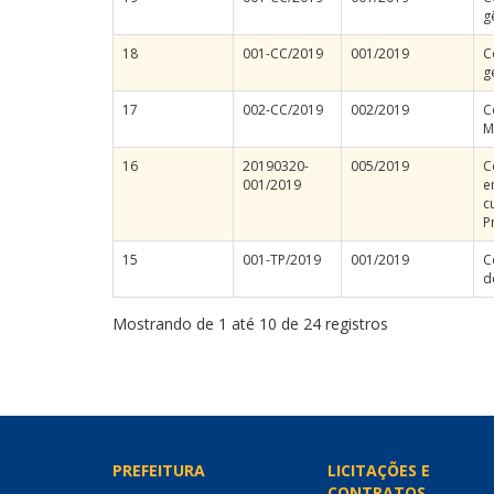
g
18
001-CC/2019
001/2019
C
g
17
002-CC/2019
002/2019
C
M
16
20190320-
005/2019
C
001/2019
e
c
P
15
001-TP/2019
001/2019
C
d
Mostrando de 1 até 10 de 24 registros
PREFEITURA
LICITAÇÕES E
CONTRATOS