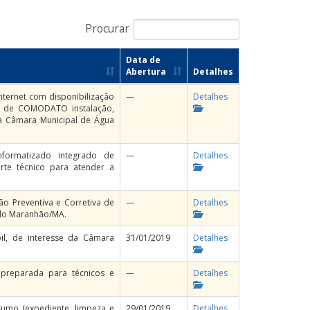
Procurar
Data de
Abertura
Detalhes
nternet com disponibilização
—
Detalhes
ma de COMODATO instalação,
a Câmara Municipal de Água
nformatizado integrado de
—
Detalhes
rte técnico para atender a
o Preventiva e Corretiva de
—
Detalhes
 do Maranhão/MA.
il, de interesse da Câmara
31/01/2019
Detalhes
 preparada para técnicos e
—
Detalhes
umo (expediente, limpeza e
29/01/2019
Detalhes