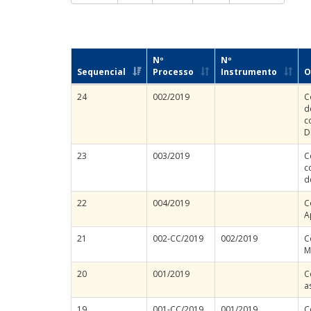
Nº
Nº
Sequencial
Processo
Instrumento
O
24
002/2019
C
d
c
D
23
003/2019
C
c
d
22
004/2019
C
A
21
002-CC/2019
002/2019
C
M
20
001/2019
C
a
19
001-CC/2019
001/2019
C