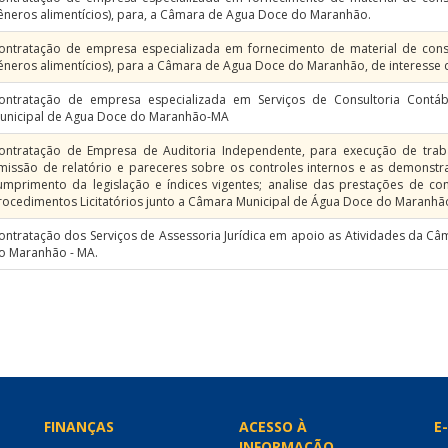
êneros alimentícios), para, a Câmara de Agua Doce do Maranhão.
ontratação de empresa especializada em fornecimento de material de cons
éneros alimentícios), para a Câmara de Agua Doce do Maranhão, de interesse d
ontratação de empresa especializada em Serviços de Consultoria Contáb
unicipal de Agua Doce do Maranhão-MA
ontratação de Empresa de Auditoria Independente, para execução de traba
missão de relatório e pareceres sobre os controles internos e as demonstr
umprimento da legislação e índices vigentes; analise das prestações de co
rocedimentos Licitatórios junto a Câmara Municipal de Água Doce do Maranhã
ontratação dos Serviços de Assessoria Jurídica em apoio as Atividades da C
o Maranhão - MA.
FINANÇAS
ACESSO À
E-
INFORMAÇÃO