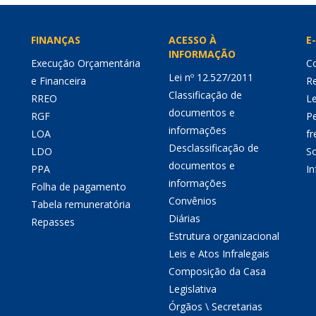
FINANÇAS
ACESSO À
E-
INFORMAÇÃO
Execução Orçamentária
Co
Lei nº 12.527/2011
e Financeira
Re
Classificação de
RREO
Le
documentos e
RGF
P
informações
LOA
fr
Desclassificação de
LDO
So
documentos e
PPA
I
informações
Folha de pagamento
Convênios
Tabela remuneratória
Diárias
Repasses
Estrutura organizacional
Leis e Atos Infralegais
Composição da Casa
Legislativa
Órgãos \ Secretarias