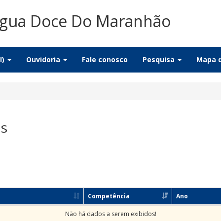
Água Doce Do Maranhão
I)
Ouvidoria
Fale conosco
Pesquisa
Mapa d
as
Competência
Ano
Não há dados a serem exibidos!