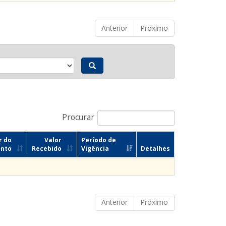
Anterior
Próximo
Procurar
r do
Valor
Período de
ento
Recebido
Vigência
Detalhes
Anterior
Próximo