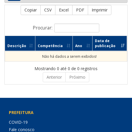
Copiar
CSV
Excel
PDF
Imprimir
Procurar:
Data de
Descrição
Competência
Ano
publicação
Não há dados a serem exibidos!
Mostrando 0 até 0 de 0 registros
Anterior
Próximo
PREFEITURA
COVID-19
Fale conosco