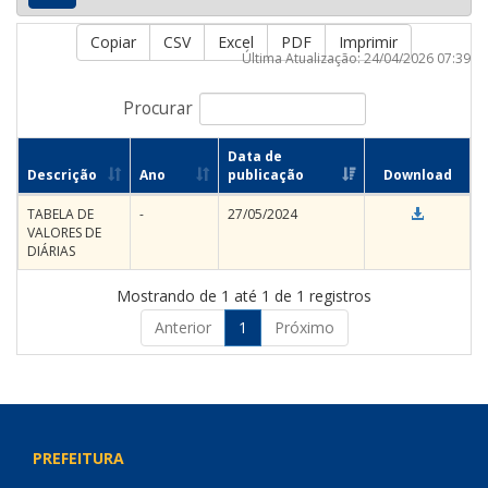
Copiar
CSV
Excel
PDF
Imprimir
Última Atualização: 24/04/2026 07:39
Procurar
Data de
Descrição
Ano
publicação
Download
TABELA DE
-
27/05/2024
VALORES DE
DIÁRIAS
Mostrando de 1 até 1 de 1 registros
Anterior
1
Próximo
PREFEITURA